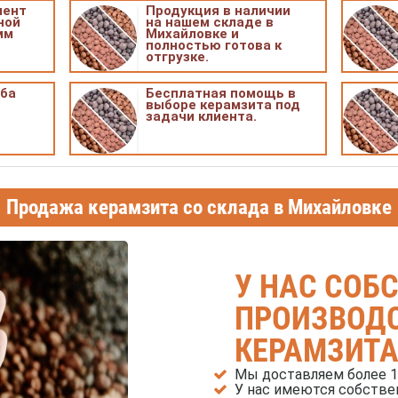
мент
Продукция в наличии
ной
на нашем складе в
мм
Михайловке и
полностью готова к
отгрузке.
жба
Бесплатная помощь в
выборе керамзита под
задачи клиента.
Продажа керамзита со склада в Михайловке
У НАС СОБ
ПРОИЗВОД
КЕРАМЗИТА
Мы доставляем более 
У нас имеются собстве