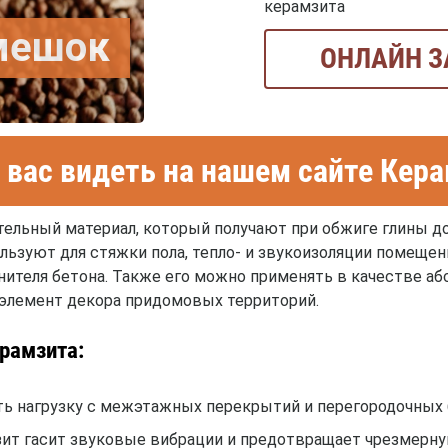
керамзита
/мешок
ОНЛАЙН З
вас видеть на нашем сайте Кер
ельный материал, который получают при обжиге глины до
ьзуют для стяжки пола, тепло- и звукоизоляции помещений
олнителя бетона. Также его можно применять в качестве а
 элемент декора придомовых территорий.
рамзита:
ть нагрузку с межэтажных перекрытий и перегородочных б
зит гасит звуковые вибрации и предотвращает чрезмерну