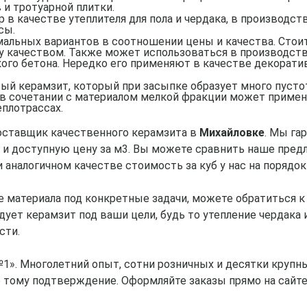
 и тротуарной плитки.
 в качестве утеплителя для пола и чердака, в производст
сы.
имальных вариантов в соотношении цены и качества. Сто
ему качеством. Также может использоваться в производств
гкого бетона. Нередко его применяют в качестве декорат
ый керамзит, который при засыпке образует много пустот,
 в сочетании с материалом мелкой фракции может применя
еплотрассах.
оставщик качественного керамзита в
Михайловке
. Мы га
 и доступную цену за м3. Вы можете сравнить наше пре
и аналогичном качестве стоимость за куб у нас на порядок
 материала под конкретные задачи, можете обратиться 
дует керамзит под ваши цели, будь то утепление чердака 
сти.
1». Многолетний опыт, сотни розничных и десятки крупн
 тому подтверждение. Оформляйте заказы прямо на сайте