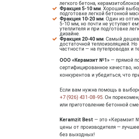
легкого бетона, керамзитоблоков
Фракция 5-10 мм
. Хороший выбор
подготовке легкой бетонной мас
Фракция 10-20 мм
. Один из опт
5-10 мм, но почти не уступает 
утеплителя и при подготовке ле
дизайне.
Фракция 20-40 мм
. Самый дешев
достаточной теплоизоляцией. Но
частности — на путепроводах и т
ООО «Керамзит №1»
— прямой п
сертифицированное качество, но
конкурентов и убедиться, что пр
Если вам нужна помощь в выборе
+7 (926) 431-08-95
. Он порекомен
или приготовление бетонной сме
Keramzit Best
— это «Керамзит №
цены от производителя — лучшее
без выходных!