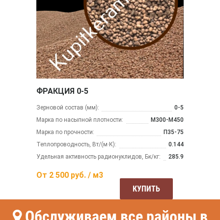
ФРАКЦИЯ 0-5
Зерновой состав (мм):
0-5
Марка по насыпной плотности:
М300-М450
Марка по прочности:
П35-75
Теплопроводность, Вт/(м·К):
0.144
Удельная активность радионуклидов, Бк/кг:
285.9
От
2 500
руб. / м3
КУПИТЬ
Обслуживаем все районы в