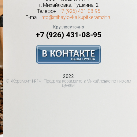
г.
Михайловка
,
Пушкина, 2
Телефон:
+7 (926) 431-08-95
E-mail:
info@mihaylovka.kupitkeramzit.ru
Круглосуточно
+7 (926) 431-08-95
2022
© «Керамзит №1» - Продажа керамзита в Михайловке по низким
ценам!