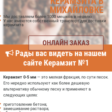
КЕРАМЗИТА В
МИХАЙЛОВКЕ
Мы доставляем более 1000 мешков в неделю
У нас имеются собственный транспорт для доставки
керамзита
ОНЛАЙН ЗАКАЗ
Рады вас видеть на нашем
сайте Керамзит №1
Керамзит 0-5 мм
— это мелкая фракция, по сути песок.
Его нередко используют как более дешевую
альтернативу обычному песку и применяют в
следующих целях:
приготовление бетона;
замешивание раствора;