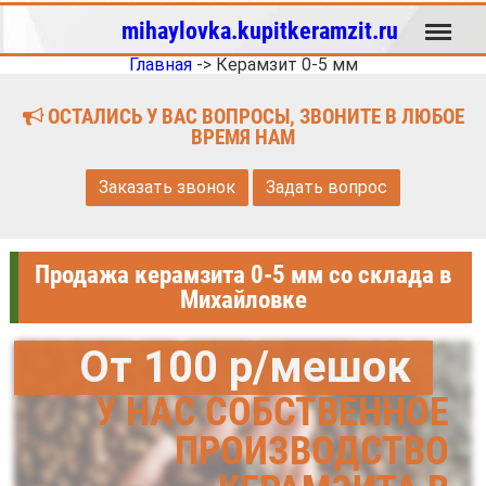
Меню
mihaylovka.kupitkeramzit.ru
Главная
->
Керамзит 0-5 мм
ОСТАЛИСЬ У ВАС ВОПРОСЫ, ЗВОНИТЕ В ЛЮБОЕ
ВРЕМЯ НАМ
Заказать звонок
Задать вопрос
Продажа керамзита 0-5 мм со склада в
Михайловке
От 100 р/мешок
У НАС СОБСТВЕННОЕ
ПРОИЗВОДСТВО