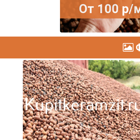
От 100 р
Ф