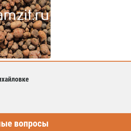
ихайловке
емые вопросы