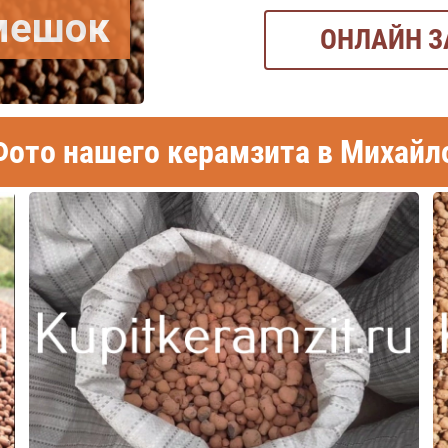
/мешок
ОНЛАЙН З
ото нашего керамзита в Михайл